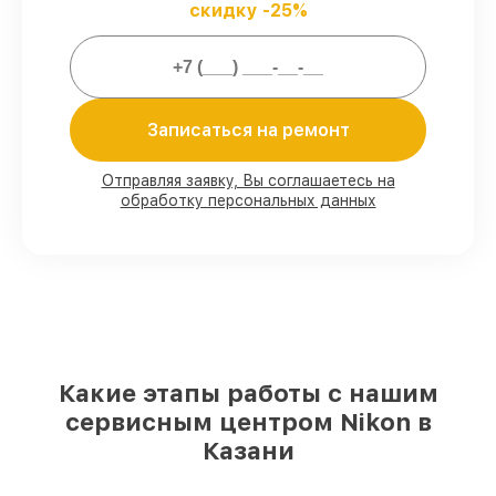
скидку -25%
обслуживаем фотоаппаратов всегда со
строгим соблюдением гарантийных
обязательств.
Мы гарантируем:
Записаться на ремонт
80%
работ в присутствии заказчика
Отправляя заявку, Вы соглашаетесь на
обработку персональных данных
90%
комплектующих для фотоаппаратов
имеются в наличии или доступны для
срочного заказа
Качественные реплики и
оригинальные детали по вашему
выбору
– для любого бюджета
85%
работ в течение пары часов, при
условии, что восстановление началось
сразу
Какие этапы работы с нашим
сервисным центром Nikon в
Казани