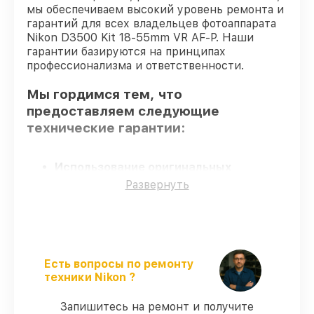
мы обеспечиваем высокий уровень ремонта и
гарантий для всех владельцев фотоаппарата
Nikon D3500 Kit 18-55mm VR AF-P. Наши
гарантии базируются на принципах
профессионализма и ответственности.
Мы гордимся тем, что
предоставляем следующие
технические гарантии:
Использование оригинальных
запчастей
– только подлинные
Развернуть
комплектующие.
Квалифицированные специалисты
–
проверенные специалисты с опытом и
сертификацией.
Выполнение работ вовремя
–
Есть вопросы по ремонту
соблюдаем сроки восстановления
техники Nikon ?
фотоаппарата D3500 Kit 18-55mm VR AF-
P, согласованные с клиентом.
Запишитесь на ремонт и получите
Гарантийное обслуживание
–