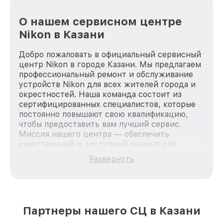
О нашем сервисном центре
Nikon в Казани
Добро пожаловать в официальный сервисный
центр Nikon в городе Казани. Мы предлагаем
профессиональный ремонт и обслуживание
устройств Nikon для всех жителей города и
окрестностей. Наша команда состоит из
сертифицированных специалистов, которые
постоянно повышают свою квалификацию,
чтобы предоставить вам лучший сервис.
Миссия нашего центра — обеспечить
качественный и доступный ремонт для
каждого пользователя продукции Nikon, вне
Развернуть
зависимости от сложности поломки. Мы
стремимся к тому, чтобы каждый клиент был
удовлетворен скоростью и качеством
предоставляемых услуг. Наша цель — стать
лучшим сервисным центром Nikon в городе
Партнеры нашего СЦ в Казани
Казани, постоянно повышая уровень доверия