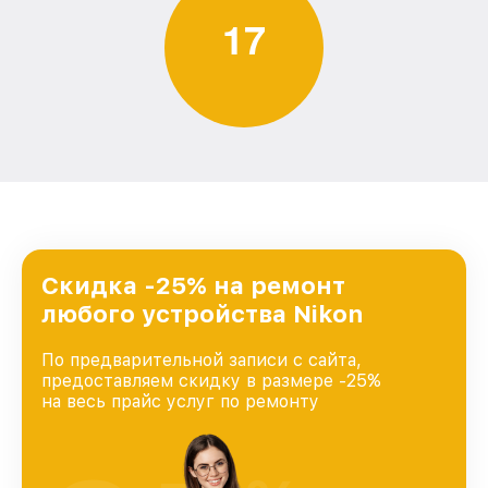
1
7
Скидка -25% на ремонт
любого устройства Nikon
По предварительной записи с сайта,
предоставляем скидку в размере -25%
на весь прайс услуг по ремонту