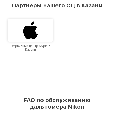
лучшим сервисным центром Nikon в городе
Партнеры нашего СЦ в Казани
Казани, постоянно повышая уровень доверия
и лояльности наших клиентов.
Сервисный центр Apple в
Казани
FAQ по обслуживанию
дальномера Nikon