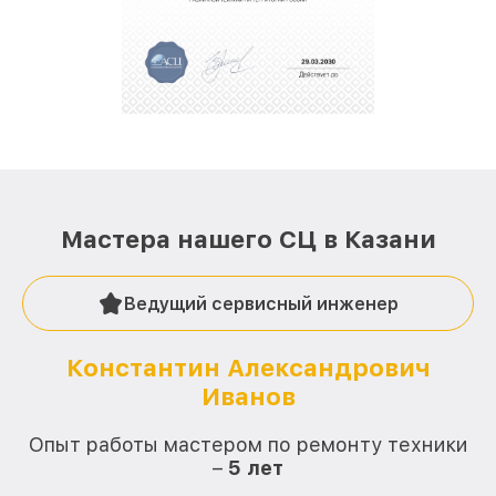
положительные отзывы и обрели отличную
репутацию. Мы постоянно совершенствуемся и
стараемся каждый день делать наш сервис еще
лучше!
Мастера нашего СЦ в Казани
Ведущий сервисный инженер
Константин Александрович
Иванов
О
Опыт работы мастером по ремонту техники
–
5 лет
О