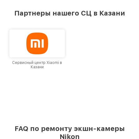
предоставляемых услуг. Наша цель — стать
лучшим сервисным центром Nikon в городе
Партнеры нашего СЦ в Казани
Казани, постоянно повышая уровень доверия
и лояльности наших клиентов.
Сервисный центр Xiaomi в
Казани
FAQ по ремонту экшн-камеры
Nikon