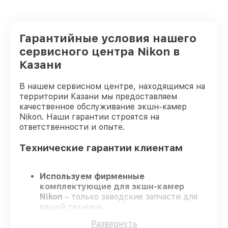
Гарантийные условия нашего
сервисного центра Nikon в
Казани
В нашем сервисном центре, находящимся на
территории Казани мы предоставляем
качественное обслуживание экшн-камер
Nikon. Наши гарантии строятся на
ответственности и опыте.
Технические гарантии клиентам
Используем фирменные
комплектующие для экшн-камер
Nikon
– только заводские запчасти для
вашей техники.
Опытные специалисты
– проходят
Развернуть
серьезную проверку знаний и навыков,