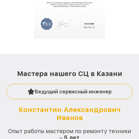
За годы своей деятельности мы получали только
положительные отзывы и обрели отличную
репутацию. Мы постоянно совершенствуемся и
стараемся каждый день делать наш сервис еще
лучше!
Мастера нашего СЦ в Казани
Ведущий сервисный инженер
Константин Александрович
Иванов
О
Опыт работы мастером по ремонту техники
–
5 лет