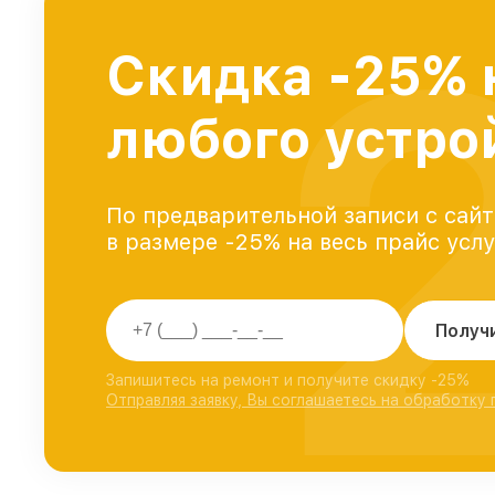
Скидка -25% 
любого устро
По предварительной записи с сайт
в размере -25% на весь прайс усл
Получ
Запишитесь на ремонт и получите скидку -25%
Отправляя заявку, Вы соглашаетесь на обработку