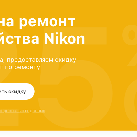
25
на ремонт
йства Nikon
а, предоставляем скидку
уг по ремонту
ить скидку
 персональных данных