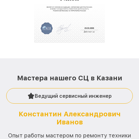
полной сохранности и бесплатно.
За годы своей деятельности мы получали только
положительные отзывы и обрели отличную
репутацию. Мы постоянно совершенствуемся и
стараемся каждый день делать наш сервис еще
лучше!
Мастера нашего СЦ в Казани
Ведущий сервисный инженер
Константин Александрович
Иванов
О
Опыт работы мастером по ремонту техники