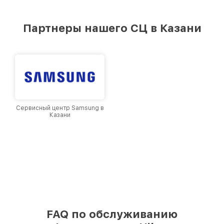
удовлетворен скоростью и качеством
предоставляемых услуг. Наша цель — стать
лучшим сервисным центром Nikon в городе
Партнеры нашего СЦ в Казани
Казани, постоянно повышая уровень доверия
и лояльности наших клиентов.
Сервисный центр Samsung в
Казани
FAQ по обслуживанию