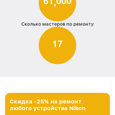
6
1
0
0
0
,
Сколько мастеров по ремонту
1
7
Скидка -25% на ремонт
любого устройства Nikon