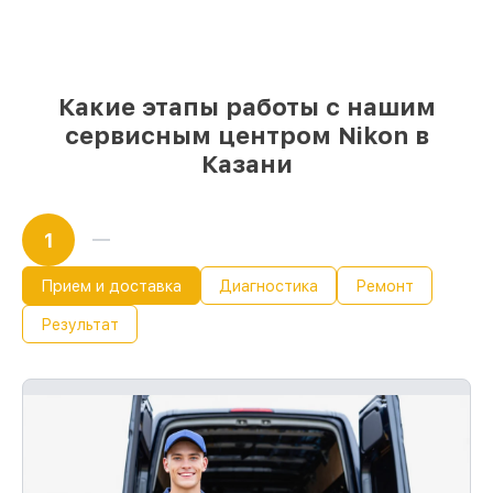
проверенные замены
– только вы
выбираете, какие детали использовать, а
мы делаем ремонт с учётом
возможностей клиента
85%
починок Nikon завершаются в тот
Какие этапы работы с нашим
же день, при немедленном старте работ
сервисным центром Nikon в
Казани
1
Прием и доставка
Диагностика
Ремонт
Результат