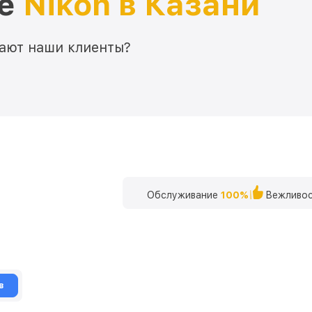
ре
Nikon в Казани
мают наши клиенты?
Обслуживание
100%
Вежливос
в