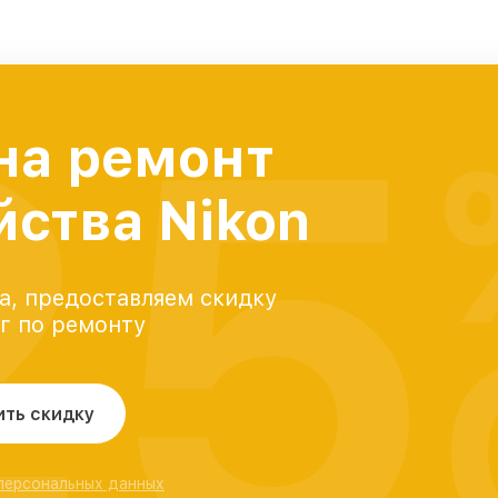
25
на ремонт
йства Nikon
а, предоставляем скидку
уг по ремонту
ить скидку
 персональных данных