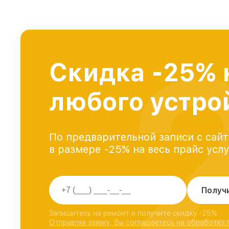
Скидка -25% 
любого устро
По предварительной записи с сайт
в размере -25% на весь прайс усл
Получ
Запишитесь на ремонт и получите скидку -25%
Отправляя заявку, Вы соглашаетесь на обработку