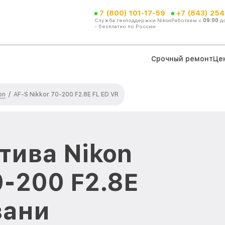
7 (800) 101-17-59
+7 (843) 254
Служба техподдержки Nikon
Работаем с
09:00
д
- бесплатно по России
Срочный ремонт
Це
on
/
AF-S Nikkor 70-200 F2.8E FL ED VR
тива Nikon
0-200 F2.8E
зани