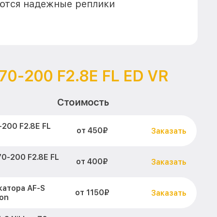
еются надежные реплики
 70-200 F2.8E FL ED VR
Стоимость
-200 F2.8E FL
от 450₽
Заказать
70-200 F2.8E FL
от 400₽
Заказать
атора AF-S
от 1150₽
Заказать
kon