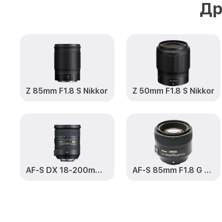
Др
Z 85mm F1.8 S Nikkor
Z 50mm F1.8 S Nikkor
AF-S DX 18-200mm F3.5-5.6 G VR II ED Zoom-Nikkor
AF-S 85mm F1.8 G Nikkor