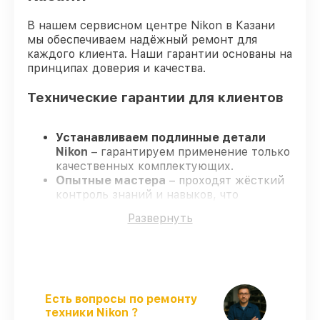
В нашем сервисном центре Nikon в Казани
мы обеспечиваем надёжный ремонт для
каждого клиента. Наши гарантии основаны на
принципах доверия и качества.
Технические гарантии для клиентов
Устанавливаем подлинные детали
Nikon
– гарантируем применение только
качественных комплектующих.
Опытные мастера
– проходят жёсткий
контроль знаний и навыков, что
обеспечивает надёжную работу
Развернуть
устройства после ремонта.
Всегда выполняем ремонт вовремя
–
ремонт оптического прицела Nikon P5
312x42SF M (25,4mm) BDC в оговоренные
сроки.
Официальная гарантия
– все все виды
Есть вопросы по ремонту
ремонта защищены сервисной
техники Nikon ?